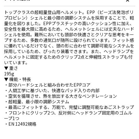
トップクラスの超軽量登山用ヘルメット。EPP（ビーズ法発泡ポリ
プロピレン）シェルと最小限の調節システムを採用することで、軽
量化を図りました。EPPプラスチックの高いクッション性に加え、
安全性を最大限に高めるため、ヘルメットシェルには丈夫なハード
シェルを使用。難所においても頭部の快適さとクリアな思考をキー
プするため、多数の通気口が随所に設けられています。フィット感
に優れているだけでなく、頭の形に合わせて調節可能なシステムを
採用しているため、ぴったり装着できます。また、ヘッドランプを
ヘルメットに固定するためのクリップ2点と伸縮性ストラップも付
いています。
▼ 重さ
195g
▼ 機能・特長
・部分ハードシェルと組み合わせたEPPコア
・人間工学に基づいた、快適なパッド入りの内部
・空気を循環させ、熱を放出する大きなベンチレーション
・超軽量、最小限の調節システム
・最高にフィットする、万能で、完璧に調整可能なあごストラップ
・フロントにクリップ2つ、反対側にヘッドランプ固定用のゴムル
ープ1つ
・EN 12492規格