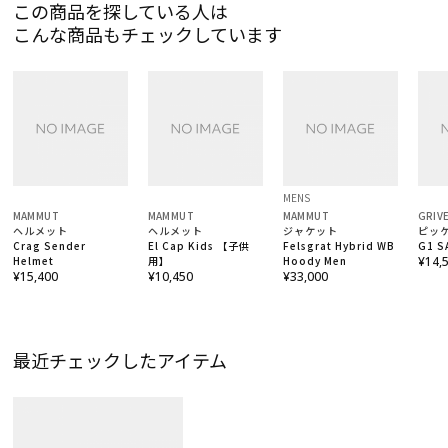
この商品を探している人は
こんな商品もチェックしています
MENS
MAMMUT
MAMMUT
MAMMUT
GRIV
ヘルメット
ヘルメット
ジャケット
ピッ
Crag Sender
El Cap Kids 【子供
Felsgrat Hybrid WB
G1 
Helmet
用】
Hoody Men
¥14,
¥15,400
¥10,450
¥33,000
最近チェックしたアイテム