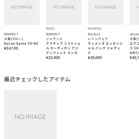
MENS
WOMENS
MAMMUT
MAMMUT
Marmot
deute
大型(50L～)
ジャケット
レインウェア
大型(
Ducan Spine 50-60
アクティブ ソフトシェ
ウィメンズ エッセンシ
エア
¥34,100
ル カーディガン アジ
ャル パック ジャケッ
ラ 50
アンフィット メンズ
ト
AIRC
¥20,900
¥28,600
50+5
¥40,
最近チェックしたアイテム