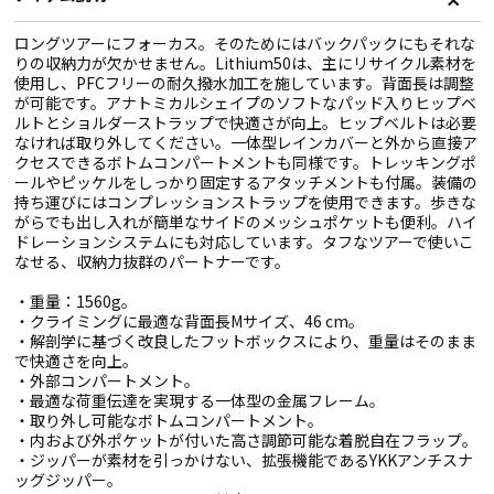
ロングツアーにフォーカス。そのためにはバックパックにもそれな
りの収納力が欠かせません。Lithium50は、主にリサイクル素材を
使用し、PFCフリーの耐久撥水加工を施しています。背面長は調整
が可能です。アナトミカルシェイプのソフトなパッド入りヒップベ
ルトとショルダーストラップで快適さが向上。ヒップベルトは必要
なければ取り外してください。一体型レインカバーと外から直接ア
クセスできるボトムコンパートメントも同様です。トレッキングポ
ールやピッケルをしっかり固定するアタッチメントも付属。装備の
持ち運びにはコンプレッションストラップを使用できます。歩きな
がらでも出し入れが簡単なサイドのメッシュポケットも便利。ハイ
ドレーションシステムにも対応しています。タフなツアーで使いこ
なせる、収納力抜群のパートナーです。
・重量：1560g。
・クライミングに最適な背面長Mサイズ、46 cm。
・解剖学に基づく改良したフットボックスにより、重量はそのまま
で快適さを向上。
・外部コンパートメント。
・最適な荷重伝達を実現する一体型の金属フレーム。
・取り外し可能なボトムコンパートメント。
・内および外ポケットが付いた高さ調節可能な着脱自在フラップ。
・ジッパーが素材を引っかけない、拡張機能であるYKKアンチスナ
ッグジッパー。