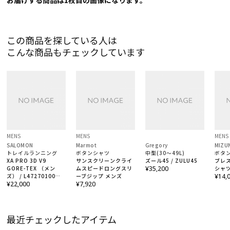
お届けする商品は1枚目の画像になります。
この商品を探している人は
こんな商品もチェックしています
MENS
MENS
MENS
SALOMON
Marmot
Gregory
MIZU
トレイルランニング
ボタンシャツ
中型(30～49L)
ボタ
XA PRO 3D V9
サンスクリーンクライ
ズール45 / ZULU45
ブレ
GORE-TEX （メン
ムスピードロングスリ
¥35,200
シャツ
ズ） / L47270100
ーブジップ メンズ
¥14,
Black/Phantom/Pewter
¥22,000
¥7,920
最近チェックしたアイテム