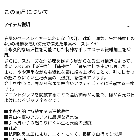
この商品について
アイテム説明
春夏のベースレイヤーに必要な「吸汗、速乾、通気、生地強度」の
4つの機能を高い次元で備えた定番ベースレイヤー
半永久的な吸汗性を可能にした特殊なポリエステル繊維加工を採
用。
さらに、スムーズな汗処理を促す３層からなる生地構造によって、
高いレベルの［吸汗性］［速乾性］［通気性］を実現しました。
また、やや薄手ながらも繊維を密に編み上げることで、引っ掛かり
の起こりにくい生地表面の［強度］を備えています。
登山を中心に、春から秋まで幅広いアクティビティに活躍する一枚
です。
フロントジップを開放することで温度調節が可能で、襟が首元の日
よけになるジップネックです。
■半永久的に持続する吸汗拡散性
■春山〜夏のアルプスに最適な通気性
■引っ掛かりの起こりにくい生地表面の強度
■速乾
■抗菌防臭加工により、ニオイにくく、長期の山行でも快適
■UVカット