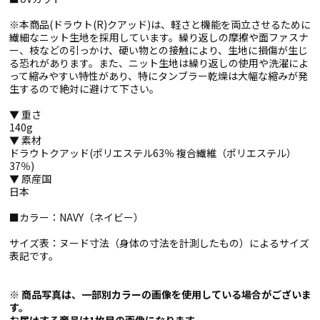
※本商品(ドラウト(R)クアッド)は、軽さと機能を両立させるために
繊細なニット生地を採用しています。繰り返しの摩擦や面ファスナ
ー、枝などの引っかけ、硬い物との接触により、生地に損傷が生じ
る恐れがあります。また、ニット生地は繰り返しの使用や洗濯によ
って縮みやすい特性があり、特にタンブラー乾燥は大幅な縮みが発
生するので絶対に避けて下さい。
▼ 重さ
140g
▼ 素材
ドラウトクアッド(ポリエステル63％ 複合繊維（ポリエステル）
37％)
▼ 原産国
日本
■カラー：NAVY（ネイビー）
サイズ表：ヌード寸法（身体の寸法を計測したもの）によるサイズ
表記です。
※ 商品写真は、一部別カラーの画像を使用している場合がございま
す。