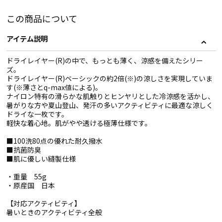
この商品について
アイテム説明
ドライレイヤー(R)の中で、もっとも薄く、涼感を備えたシリー
ズ。
ドライレイヤー(R)ベーシックの約2倍(※)の涼しさを実現していま
す(※薄さとq-max値による)。
ナイロン特有の滑らかな肌触りとヒンヤリとした冷涼感を活かし、
暑がりな方や夏山登山、発汗の多いアクティビティに最適な涼しく
ドライな一枚です。
軽快な着心地。肌がやや透ける極薄仕様です。
■100洗80点の優れた耐久撥水
■抗菌防臭
■肌に優しい縫製仕様
・重量 55g
・原産国 日本
【対応アクティビティ】
暑いときのアクティビティ全般