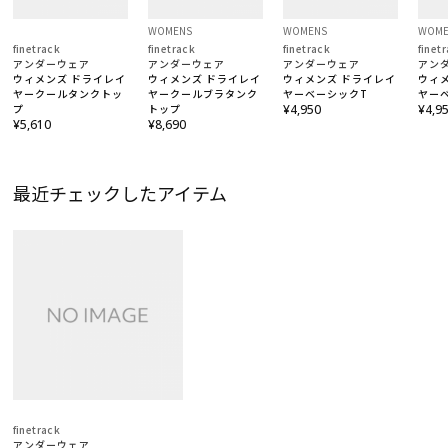
WOMENS
WOMENS
WOME
finetrack
finetrack
finetrack
finet
アンダーウェア
アンダーウェア
アンダーウェア
アン
ウィメンズ ドライレイ
ウィメンズ ドライレイ
ウィメンズ ドライレイ
ウィ
ヤークールタンクトッ
ヤークールブラタンク
ヤーベーシックT
ヤー
プ
トップ
¥4,950
¥4,9
¥5,610
¥8,690
最近チェックしたアイテム
finetrack
アンダーウェア