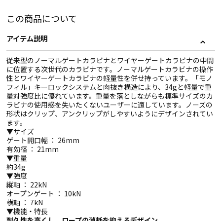
この商品について
アイテム説明
従来型のノーマルゲートカラビナとワイヤーゲートカラビナの中間
に位置する次世代のカラビナです。ノーマルゲートカラビナの操作
性とワイヤーゲートカラビナの軽量性を併せ持っています。「モノ
フィル」キーロックシステムと肉抜き構造により、34gと軽量で重
量対強度比に優れています。重量を落としながらも標準サイズのカ
ラビナの使用感を失いたくないユーザーに適しています。ノーズの
形状はクリップ、アンクリップがしやすいようにデザインされてい
ます。
▼サイズ
ゲート開口幅 ： 26mm
有効径 ： 21mm
▼重量
約34g
▼強度
縦軸 ： 22kN
オープンゲート ： 10kN
横軸 ： 7kN
▼機能・特長
耐久性を高くし、ロープの消耗を抑えるデザイン