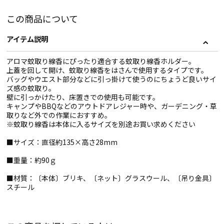
この商品について
アイテム説明
アロマ蚊取り線香にぴったり適合する蚊取り線香ホルダー。
上蓋を回して開け、蚊取り線香をはさんで使用するタイプです。
バッグやウエスト部分などに引っ掛けて使うのにちょうど良いサイ
ズ感の蚊取り。
壁に引っかけたり、床置きでの使用も可能です。
キャンプやBBQなどのアウトドアレジャー時や、ガーデニング・草
取りなど外での作業におすすめ。
※蚊取り線香は本体に入るサイズを別途お買い求めください
■サイズ：直径約135×高さ28mm
■重量：約90ｇ
■材質：〔本体〕ブリキ、〔ネット〕グラスウール、〔吊り金具〕
スチール