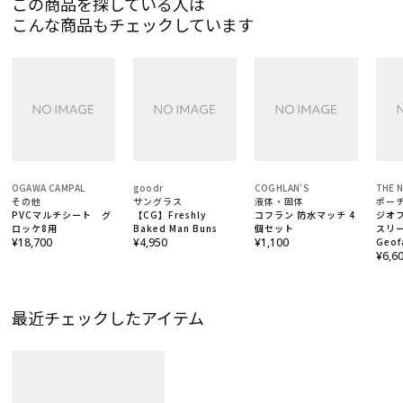
この商品を探している人は
こんな商品もチェックしています
OGAWA CAMPAL
goodr
COGHLAN'S
THE 
その他
サングラス
液体・固体
ポー
PVCマルチシート グ
【CG】Freshly
コフラン 防水マッチ 4
ジオ
ロッケ8用
Baked Man Buns
個セット
スリー
¥18,700
¥4,950
¥1,100
Geof
15”
¥6,6
最近チェックしたアイテム