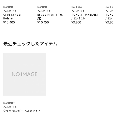
MAMMUT
MAMMUT
SALEWA
SALE
ヘルメット
ヘルメット
ヘルメット
ヘル
Crag Sender
El Cap Kids 【子供
TOXO 3．0 HELMET
TOXO
Helmet
用】
/ 2243 10
/ 224
¥15,400
¥10,450
¥9,900
¥9,9
最近チェックしたアイテム
MAMMUT
ヘルメット
クラグ センダー ヘルメット /