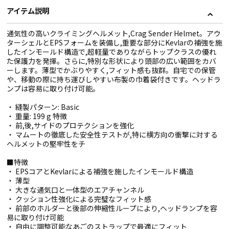
アイテム説明
通気性の高いクライミングヘルメット,Crag Sender Helmet。アウ
ターシェルとEPSフォームを装備し,重要な部分にKevlarの補強を施
したインモールド構造で,超軽量でありながらトップクラスの優れ
た保護力を発揮。さらに,特別な形状により頭部の広い範囲をカバ
ーします。薄型でかぶりやすく,フィット感も抜群。自宅での保管
や、移動の際に持ち運びしやすい布製の巾着袋付きです。ヘッドラ
ンプは容易に取り付け可能。
・ 縫製パターン: Basic
・ 重量: 199 g 特徴
・ 前,後,サイドのプロテクションを強化
・ マムートの徹底した安全性テストが,特に横方向の衝撃に対する
ヘルメットの堅牢性をチ
■特徴
・ EPSコアとKevlarによる補強を施したインモールド構造
・ 薄型
・ 大きな通気口と一体型のエアチャンネル
・ クッション性強化による完璧なフィット感
・ 前部のホルダーと後部の伸縮性ループにより,ヘッドランプを容
易に取り付け可能
・ 自由に調整可能なあごのストラップで最適にフィット