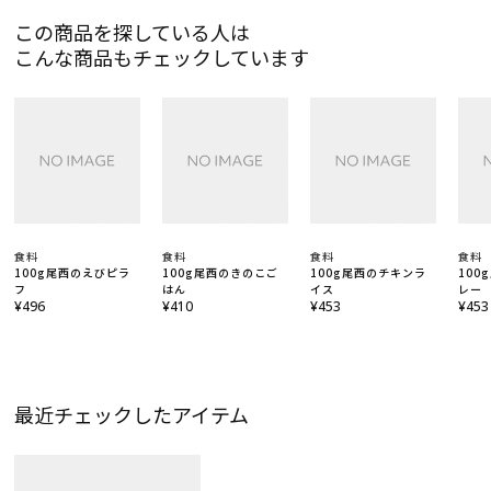
この商品を探している人は
こんな商品もチェックしています
食料
食料
食料
食料
100g尾西のえびピラ
100g尾西のきのこご
100g尾西のチキンラ
100
フ
はん
イス
レー
¥496
¥410
¥453
¥453
最近チェックしたアイテム