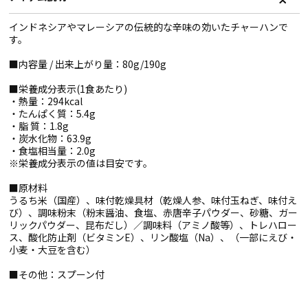
インドネシアやマレーシアの伝統的な辛味の効いたチャーハンで
す。
■内容量 / 出来上がり量：80g/190g
■栄養成分表示(1食あたり)
・熱量：294kcal
・たんぱく質：5.4g
・脂 質：1.8g
・炭水化物：63.9g
・食塩相当量：2.0g
※栄養成分表示の値は目安です。
■原材料
うるち米（国産）、味付乾燥具材（乾燥人参、味付玉ねぎ、味付え
び）、調味粉末（粉末醤油、食塩、赤唐辛子パウダー、砂糖、ガー
リックパウダー、昆布だし）／調味料（アミノ酸等）、トレハロー
ス、酸化防止剤（ビタミンE）、リン酸塩（Na）、（一部にえび・
小麦・大豆を含む）
■その他：スプーン付