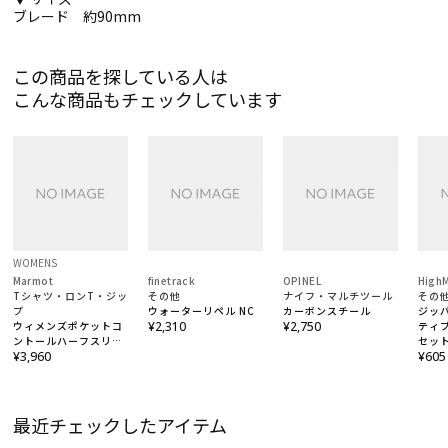
ブレード 約90mm
この商品を探している人は
こんな商品もチェックしています
WOMENS
Marmot
finetrack
OPINEL
High
Tシャツ・ロンT・ジッ
その他
ナイフ・マルチツール
その
プ
ウォーターリペル NC
カーボンスチール
ジッパー
ウィメンズポケットコ
¥2,310
¥2,750
ティブ
ントールハーフスリー
セッ
ブクルー / W's
¥3,960
¥605
Pocket Contour
H/S Crew
最近チェックしたアイテム