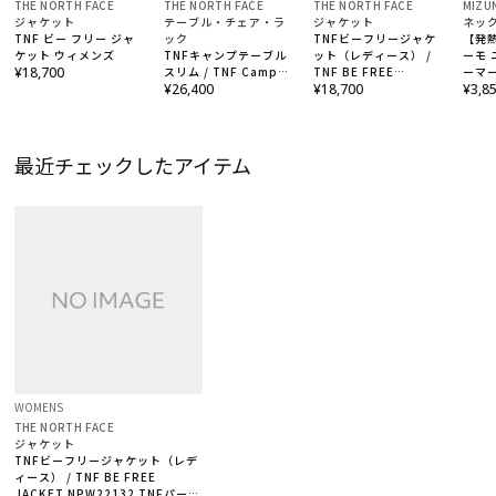
THE NORTH FACE
THE NORTH FACE
THE NORTH FACE
MIZU
ジャケット
テーブル・チェア・ラ
ジャケット
ネッ
TNF ビー フリー ジャ
ック
TNFビーフリージャケ
【発
ケット ウィメンズ
TNFキャンプテーブル
ット（レディース） /
ーモ
¥18,700
スリム / TNF Camp
TNF BE FREE
ーマ
Table Slim
¥26,400
JACKET NPW22132
¥18,700
¥3,8
ミネラルグレー・MN
最近チェックしたアイテム
WOMENS
THE NORTH FACE
ジャケット
TNFビーフリージャケット（レデ
ィース） / TNF BE FREE
JACKET NPW22132 TNFパープ