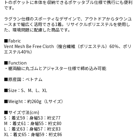
トのポケットに本体を収納できるポケッタブル仕様で携行にも便利
です。
ラグラン仕様のスポーティなデザインで、アウトドアからタウンユ
ースまで幅広く活用できる1着。リサイクルポリエステルを使用し
た、環境問題に配慮した商品です。
■Fabric
Vent Mesh Be Free Cloth（複合繊維（ポリエステル）60％、ポリ
エステル40％）
■Function
・裾両脇に丸ゴムとアジャスター仕様で締め込み可能
■原産国：ベトナム
■Size：S、M、L、XL
■Weight：約260g（Lサイズ）
■サイズ寸法(cm)
S ：着丈59：身幅53：裄丈77
M ：着丈61：身幅55：裄丈80
L ：着丈63：身幅57：裄丈83
XL：着丈65：身幅59：裄丈86