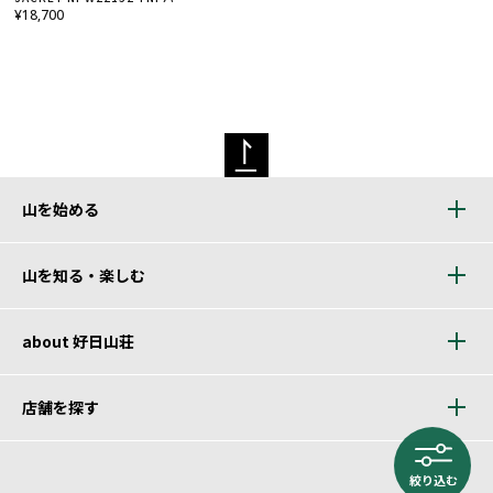
ル・TP
¥18,700
山を始める
山を知る・楽しむ
about 好日山荘
店舗を探す
絞り込む