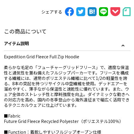
シェアする
この商品について
アイテム説明
Expedition Grid Fleece Full Zip Hoodie
柔らかな毛足の「フューチャーグリッドフリース」で、適度な保温
性と通気性を兼ね備えたフルジップパーカーです。フリースを構成
する繊維には、通常のポリエステル繊維に比べて1/2の軽量性を誇
る、8本の突起を持つリサイクル中空繊維を使用。デッドエアーを
溜めやすく、薄手ながら保温性と速乾性に優れています。また、ウ
ェア全体のストレッチ性と摩耗強度を向上。ダイナミックな動きへ
の対応力を高め、国内の冬季登山から海外遠征まで幅広く活用でき
るテクニカルウェアに仕上げています。
■Fabric
Future Grid Fleece Recycled Polyester（ポリエステル100％）
■Function：着脱しやすいフルジップオープン仕様