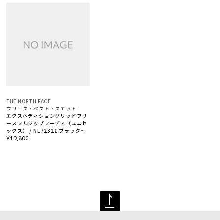
THE NORTH FACE
フリース・ベスト・スエット
エクスペディショングリッドフリ
ースフルジップフーディ（ユニセ
ックス） / NL72322 ブラック
（K）
¥19,800