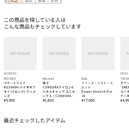
この商品を探している人は
こんな商品もチェックしています
WOMENS
MENS
MIZUNO
Marmot
Rab
TAIO
サポートウェア
帽子
フリース・ベスト・ス
ダウ
BG5000II バイオギア
CORDURAナイロン6
エット
【ME
タイツ(ロング) ウィメ
パネルキャップ ユニセ
Power Stretch Pro
ルー
ンズ
ックス / CORDURA
Jk
ナーダ
¥9,900
cap
¥5,830
¥17,600
TAI
¥4,9
イビ
最近チェックしたアイテム